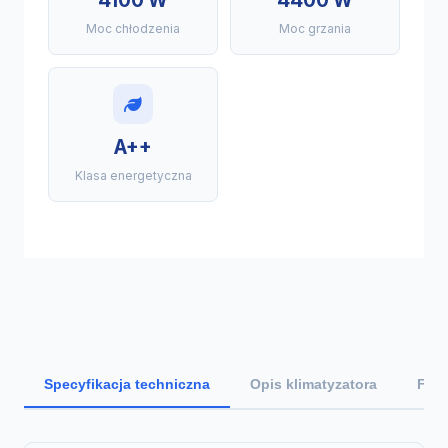
4100 W
4400 W
Moc chłodzenia
Moc grzania
A++
Klasa energetyczna
Specyfikacja techniczna
Opis klimatyzatora
Funk