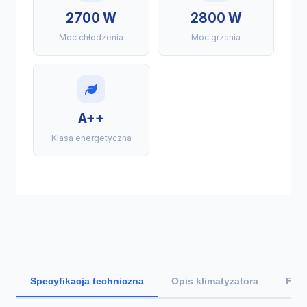
2700 W
2800 W
Moc chłodzenia
Moc grzania
A++
Klasa energetyczna
Specyfikacja techniczna
Opis klimatyzatora
Funk