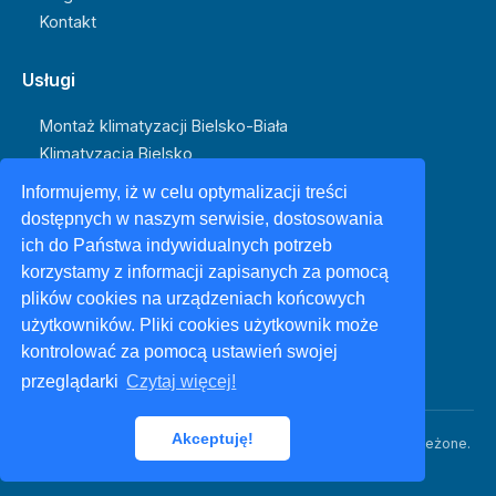
Kontakt
Usługi
Montaż klimatyzacji Bielsko-Biała
Klimatyzacja Bielsko
Klimatyzacja Bielsko-Biała
Informujemy, iż w celu optymalizacji treści
dostępnych w naszym serwisie, dostosowania
Kontakt
ich do Państwa indywidualnych potrzeb
korzystamy z informacji zapisanych za pomocą
+48 604 507 402
plików cookies na urządzeniach końcowych
biuro@beskidmaly.pl
użytkowników. Pliki cookies użytkownik może
Bielsko-Biała
kontrolować za pomocą ustawień swojej
przeglądarki
Czytaj więcej!
Akceptuję!
© 2026 Klimatyzacja Beskid Mały. Wszystkie prawa zastrzeżone.
Polityka prywatności