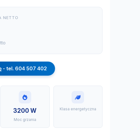
A NETTO
tto
ę - tel. 604 507 402
Klasa energetyczna
3200 W
Moc grzania