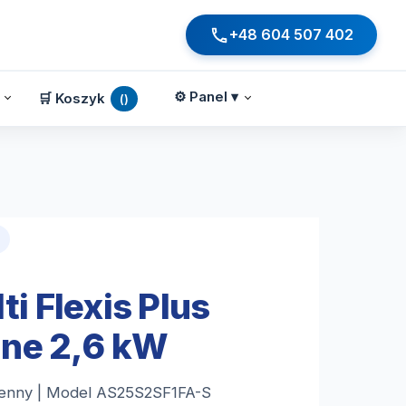
+48 604 507 402
⚙️ Panel ▾
🛒 Koszyk
()
ti Flexis Plus
ine 2,6 kW
cienny | Model AS25S2SF1FA-S