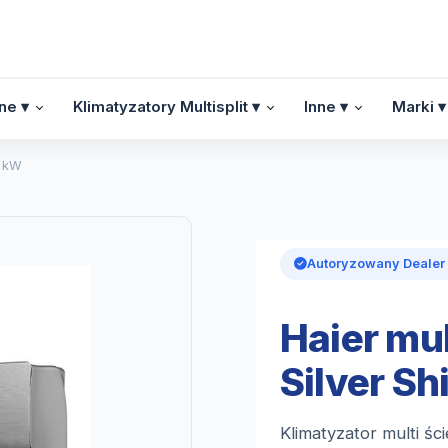
ne ▾
Klimatyzatory Multisplit ▾
Inne ▾
Marki ▾
6 kW
Autoryzowany Dealer
Haier mul
Silver Sh
Klimatyzator multi ś