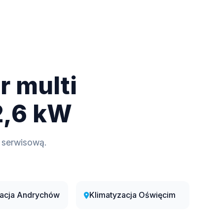
r multi
 2,6 kW
 serwisową.
zacja Andrychów
Klimatyzacja Oświęcim