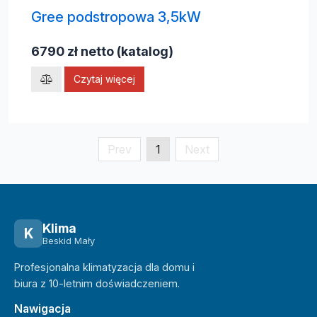
Gree podstropowa 3,5kW
6790 zł netto (katalog)
Czytaj więcej
Prev
1
Next
Klima
K
Beskid Mały
Profesjonalna klimatyzacja dla domu i
biura z 10-letnim doświadczeniem.
Nawigacja