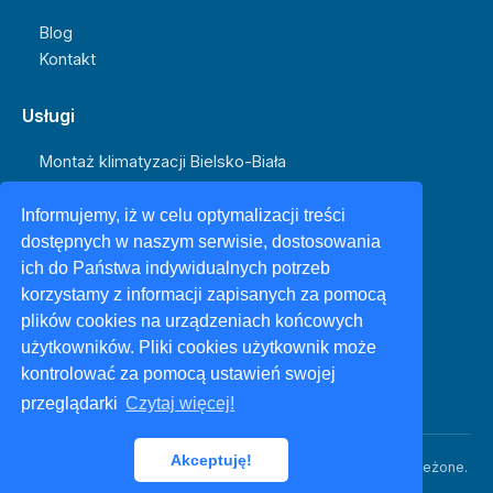
Blog
Kontakt
Usługi
Montaż klimatyzacji Bielsko-Biała
Klimatyzacja Bielsko
Klimatyzacja Bielsko-Biała
Informujemy, iż w celu optymalizacji treści
dostępnych w naszym serwisie, dostosowania
ich do Państwa indywidualnych potrzeb
Kontakt
korzystamy z informacji zapisanych za pomocą
+48 604 507 402
plików cookies na urządzeniach końcowych
biuro@beskidmaly.pl
użytkowników. Pliki cookies użytkownik może
Bielsko-Biała
kontrolować za pomocą ustawień swojej
przeglądarki
Czytaj więcej!
Akceptuję!
© 2026 Klimatyzacja Beskid Mały. Wszystkie prawa zastrzeżone.
Polityka prywatności