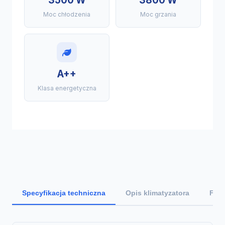
3500 W
3800 W
Moc chłodzenia
Moc grzania
A++
Klasa energetyczna
Specyfikacja techniczna
Opis klimatyzatora
Funk